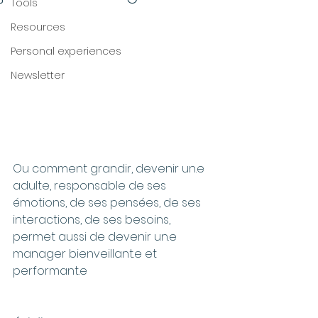
Tools
Resources
Personal experiences
Newsletter
Ou comment grandir, devenir un.e 
adulte, responsable de ses 
émotions, de ses pensées, de ses 
interactions, de ses besoins, 
permet aussi de devenir un.e 
manager bienveillant.e et 
performant.e