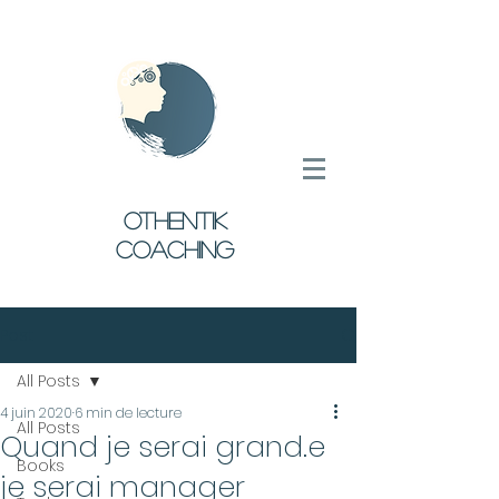
oTHENTIK
COACHING
Post
All Posts
4 juin 2020
6 min de lecture
All Posts
Quand je serai grand.e
Books
je serai manager