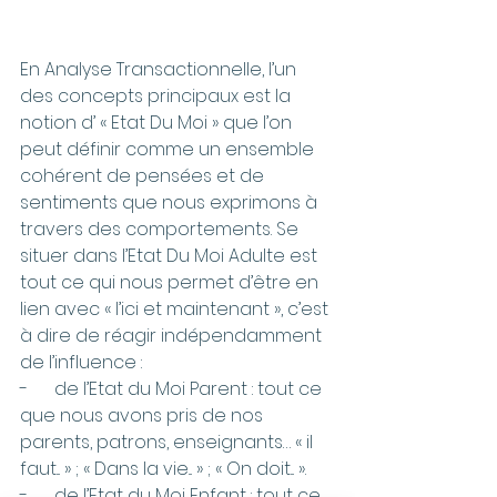
En Analyse Transactionnelle, l’un 
des concepts principaux est la 
notion d’ « Etat Du Moi » que l’on 
peut définir comme un ensemble 
cohérent de pensées et de 
sentiments que nous exprimons à 
travers des comportements. Se 
situer dans l’Etat Du Moi Adulte est 
tout ce qui nous permet d’être en 
lien avec « l’ici et maintenant », c’est 
à dire de réagir indépendamment 
de l’influence :
-      de l’Etat du Moi Parent : tout ce 
que nous avons pris de nos 
parents, patrons, enseignants… « il 
faut... » ; « Dans la vie... » ; « On doit... ».
-      de l’Etat du Moi Enfant : tout ce 