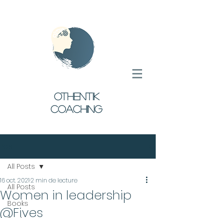
oTHENTIK
COACHING
Post
All Posts
16 oct. 2021
2 min de lecture
All Posts
Women in leadership
Books
@Fives